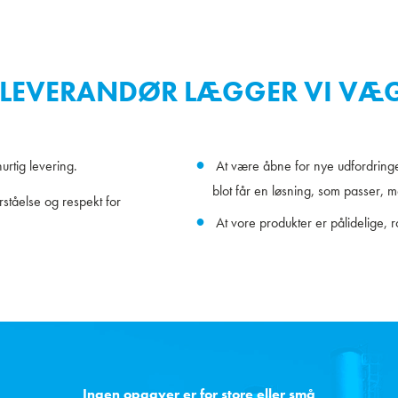
LEVERANDØR LÆGGER VI VÆG
rtig levering.
At være åbne for nye udfordring
blot får en løsning, som passer, 
ståelse og respekt for
At vore produkter er pålidelige, r
Ingen opgaver er for store eller små