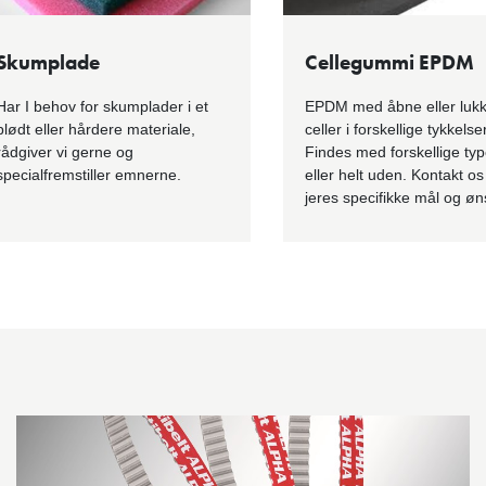
Skumplade
Cellegummi EPDM
Har I behov for skumplader i et
EPDM med åbne eller luk
blødt eller hårdere materiale,
celler i forskellige tykkelser
rådgiver vi gerne og
Findes med forskellige ty
specialfremstiller emnerne.
eller helt uden. Kontakt o
jeres specifikke mål og øn