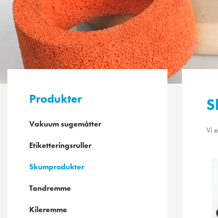
Produkter
S
Vakuum sugemåtter
Vi e
Etiketteringsruller
Skumprodukter
Tandremme
Kileremme