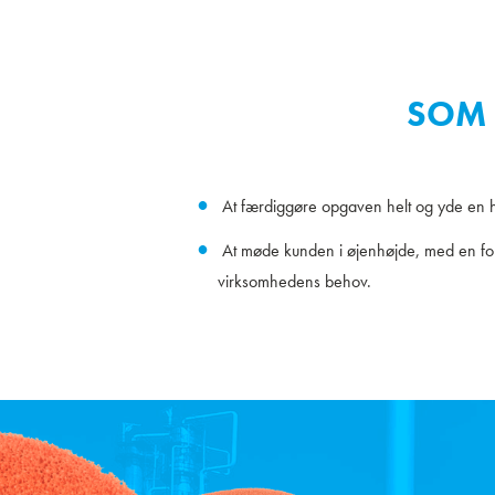
SOM 
At færdiggøre opgaven helt og yde en hu
At møde kunden i øjenhøjde, med en for
virksomhedens behov.