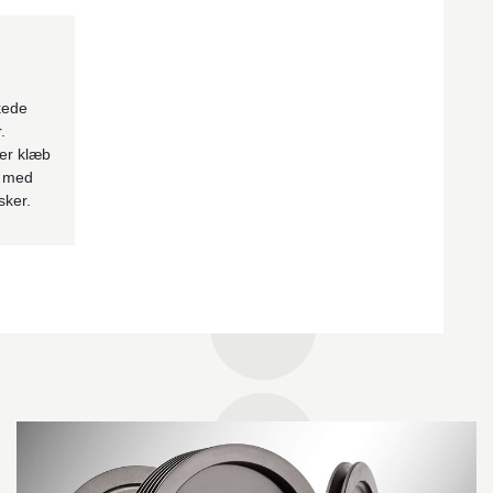
kede
.
per klæb
s med
sker.