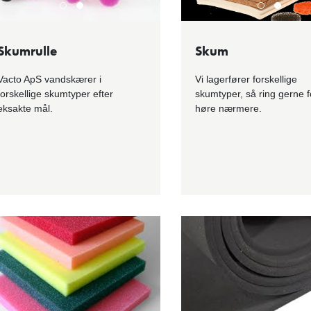
Skumrulle
Skum
Vacto ApS vandskærer i
Vi lagerfører forskellige
forskellige skumtyper efter
skumtyper, så ring gerne f
eksakte mål.
høre nærmere.