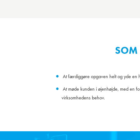
SOM 
At færdiggøre opgaven helt og yde en hu
At møde kunden i øjenhøjde, med en for
virksomhedens behov.