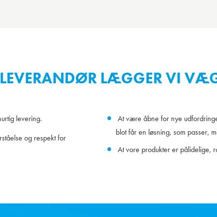
LEVERANDØR LÆGGER VI VÆG
rtig levering.
At være åbne for nye udfordring
blot får en løsning, som passer, 
ståelse og respekt for
At vore produkter er pålidelige, r